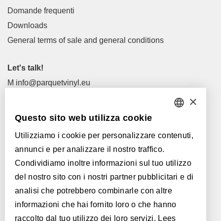
Domande frequenti
Downloads
General terms of sale and general conditions
Let's talk!
M
info@parquetvinyl.eu
T
+32 56 77 45 15
×
Questo sito web utilizza cookie
Let's meet!
DUTCH
I nostri rivenditori
Utilizziamo i cookie per personalizzare contenuti,
FRENCH
annunci e per analizzare il nostro traffico.
ENGLISH
Con il supporto di:
Condividiamo inoltre informazioni sul tuo utilizzo
del nostro sito con i nostri partner pubblicitari e di
POLISH
analisi che potrebbero combinarle con altre
GERMAN
informazioni che hai fornito loro o che hanno
raccolto dal tuo utilizzo dei loro servizi.
Lees