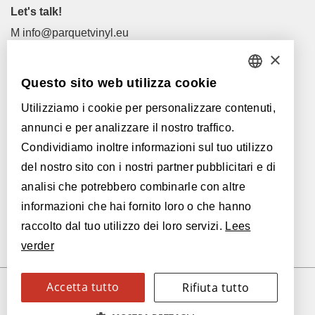
Let's talk!
M
info@parquetvinyl.eu
T
+32 56 77 45 15
×
Questo sito web utilizza cookie
Let's meet!
DUTCH
I nostri rivenditori
Utilizziamo i cookie per personalizzare contenuti,
FRENCH
annunci e per analizzare il nostro traffico.
ENGLISH
Con il supporto di:
Condividiamo inoltre informazioni sul tuo utilizzo
del nostro sito con i nostri partner pubblicitari e di
POLISH
analisi che potrebbero combinarle con altre
GERMAN
informazioni che hai fornito loro o che hanno
raccolto dal tuo utilizzo dei loro servizi.
Lees
SPANISH
verder
ITALIAN
Accetta tutto
Rifiuta tutto
SWEDISH
© 2026 Parquetvinyl