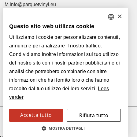
M
info@parquetvinyl.eu
T
+32 56 77 45 15
×
Questo sito web utilizza cookie
Let's meet!
DUTCH
I nostri rivenditori
Utilizziamo i cookie per personalizzare contenuti,
FRENCH
annunci e per analizzare il nostro traffico.
ENGLISH
Con il supporto di:
Condividiamo inoltre informazioni sul tuo utilizzo
del nostro sito con i nostri partner pubblicitari e di
POLISH
analisi che potrebbero combinarle con altre
GERMAN
informazioni che hai fornito loro o che hanno
raccolto dal tuo utilizzo dei loro servizi.
Lees
SPANISH
verder
ITALIAN
Accetta tutto
Rifiuta tutto
SWEDISH
© 2026 Parquetvinyl
Informativa sulla
Cookie
Accessibility
MOSTRA DETTAGLI
FINNISH
privacy
policy
Statement