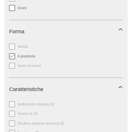
Scuro
Forma
Tavola
A piastrella
Spina di pesce
Caratteristiche
Sottofondo integrato
Tavole XL
Struttura legnosa sincrona