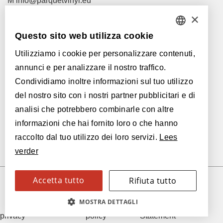
M
info@parquetvinyl.eu
T
+32 56 77 45 15
×
Questo sito web utilizza cookie
Let's meet!
DUTCH
I nostri rivenditori
Utilizziamo i cookie per personalizzare contenuti,
FRENCH
annunci e per analizzare il nostro traffico.
ENGLISH
Con il supporto di:
Condividiamo inoltre informazioni sul tuo utilizzo
del nostro sito con i nostri partner pubblicitari e di
POLISH
analisi che potrebbero combinarle con altre
GERMAN
informazioni che hai fornito loro o che hanno
raccolto dal tuo utilizzo dei loro servizi.
Lees
SPANISH
verder
ITALIAN
Accetta tutto
Rifiuta tutto
SWEDISH
© 2026 Parquetvinyl
Informativa sulla
Cookie
Accessibility
MOSTRA DETTAGLI
FINNISH
privacy
policy
Statement