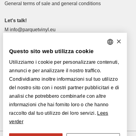
General terms of sale and general conditions
Let's talk!
M
info@parquetvinyl.eu
T
+32 56 77 45 15
×
Questo sito web utilizza cookie
Let's meet!
DUTCH
I nostri rivenditori
Utilizziamo i cookie per personalizzare contenuti,
FRENCH
annunci e per analizzare il nostro traffico.
ENGLISH
Con il supporto di:
Condividiamo inoltre informazioni sul tuo utilizzo
del nostro sito con i nostri partner pubblicitari e di
POLISH
analisi che potrebbero combinarle con altre
GERMAN
informazioni che hai fornito loro o che hanno
raccolto dal tuo utilizzo dei loro servizi.
Lees
SPANISH
verder
ITALIAN